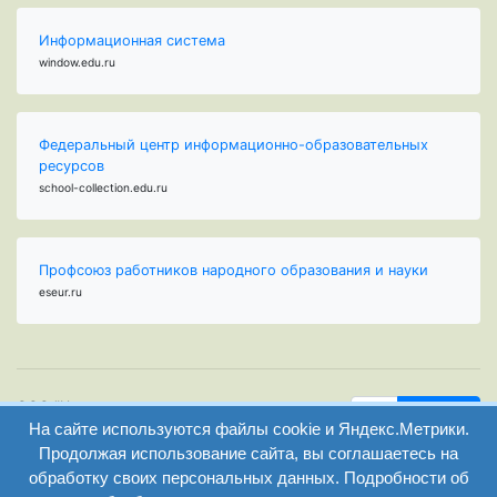
Информационная система
window.edu.ru
Федеральный центр информационно-образовательных
ресурсов
school-collection.edu.ru
Профсоюз работников народного образования и науки
eseur.ru
ООО "Центр
Найти
образования и
На сайте используются файлы cookie и Яндекс.Метрики.
вход
консалтинга"
Продолжая использование сайта, вы соглашаетесь на
Версия
Волгоград 2008-
обработку своих персональных данных. Подробности об
регистрация
сайта для
2026