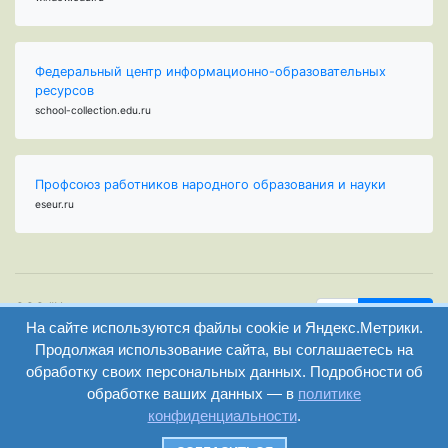
Федеральный центр информационно-образовательных
ресурсов
school-collection.edu.ru
Профсоюз работников народного образования и науки
eseur.ru
ООО "Центр
Найти
образования и
На сайте используются файлы cookie и Яндекс.Метрики.
вход
консалтинга"
Продолжая использование сайта, вы соглашаетесь на
Версия
Волгоград 2008-
обработку своих персональных данных. Подробности об
регистрация
сайта для
2026
обработке ваших данных — в
политике
слабовидящих
конфиденциальности
.
Сайт создан на
конструкторе