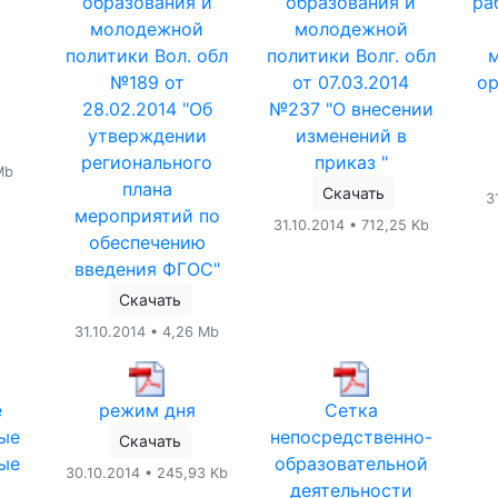
образования и
образования и
ра
молодежной
молодежной
политики Вол. обл
политики Волг. обл
№189 от
от 07.03.2014
ор
28.02.2014 "Об
№237 "О внесении
утверждении
изменений в
регионального
приказ "
Mb
плана
Скачать
3
мероприятий по
31.10.2014 • 712,25 Kb
обеспечению
введения ФГОС"
Скачать
31.10.2014 • 4,26 Mb
е
режим дня
Сетка
ые
непосредственно-
Скачать
ые
образовательной
30.10.2014 • 245,93 Kb
деятельности