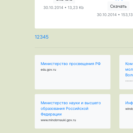
Скачать
30.10.2014 • 13,23 Kb
30.10.2014 • 153,1
1
2
3
4
5
Министерство просвещения РФ
Ком
мол
edu.gov.ru
Вол
-----
Министерство науки и высшего
Инф
образования Российской
wind
Федерации
www.minobrnauki.gov.ru