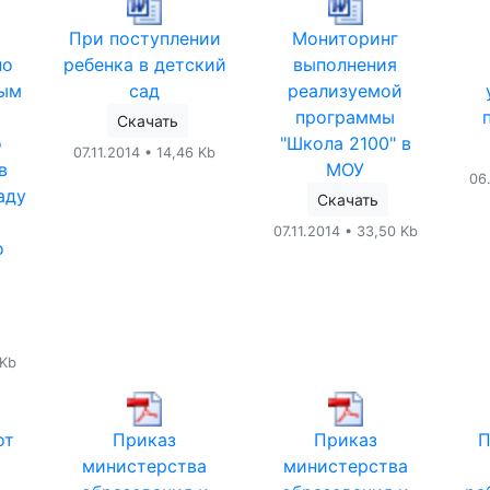
При поступлении
Мониторинг
по
ребенка в детский
выполнения
ным
сад
реализуемой
программы
Скачать
о
"Школа 2100" в
07.11.2014 • 14,46 Kb
в
МОУ
06
аду
Скачать
07.11.2014 • 33,50 Kb
о
 Kb
от
Приказ
Приказ
П
министерства
министерства