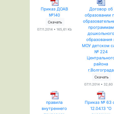
Приказ ДОАВ
Договор об
№140
образовании 
образователь
Скачать
программам
07.11.2014 • 165,61 Kb
дошкольног
образования 
МОУ детском с
№ 224
Центральног
района
г.Волгограда
Скачать
07.11.2014 • 32,60
правила
Приказ № 63 
внутреннего
12.04.13 "О