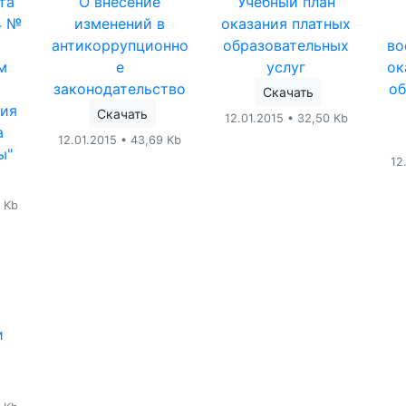
та
О внесение
Учебный план
4 №
изменений в
оказания платных
антикоррупционно
образовательных
во
м
е
услуг
ок
законодательство
о
Скачать
вия
Скачать
12.01.2015 • 32,50 Kb
а
12.01.2015 • 43,69 Kb
ы"
12
5 Kb
и